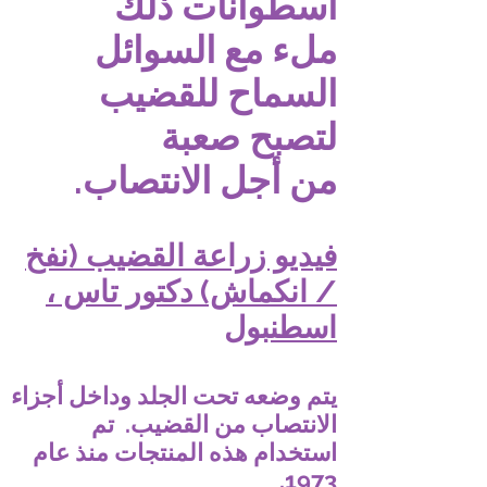
اسطوانات ذلك
ملء مع السوائل
السماح للقضيب
لتصبح صعبة
من أجل الانتصاب.
فيديو زراعة القضيب (نفخ
/ انكماش) دكتور تاس ،
اسطنبول
يتم وضعه تحت الجلد وداخل أجزاء
الانتصاب من القضيب.
تم
استخدام هذه المنتجات منذ عام
1973.