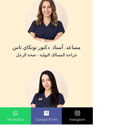
مساعد. أستاذ. دكتور تونكاي تاس
جراحة المسالك البولية - صحة الرجل
د. مليكان سيزجيتش
WhatsApp
Contact Form
Instagram
الجراحة التجميلية والترميمية