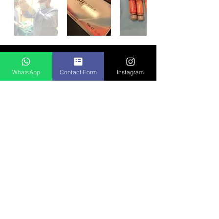
WhatsApp
Contact Form
Instagram
خدمات المرضى
العالمية
كل عام ، تعالج عيادتنا مئات
المرضى من جميع أنحاء العالم.
بالنسبة للمرضى الذين يسافرون
خارج وطنهم لتلقي الخدمات في
أحد مواقع إسطنبول ، يقدم فريق
خدمات المرضى العالميين لدينا
رعاية سلسة مصممة خصيصًا
لاحتياجاتك وثقافتك الفريدة.