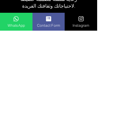
لاحتياجاتك وثقافتك الفريدة.
WhatsApp
Contact Form
Instagram
مركز من ذوي الخبرة
يتمتع فريقنا الرائد بخبرة تزيد عن
10 سنوات.
إجراء آمن
لدينا ضعف الانتصاب و عيادة
الذكورة يرى المرضى الذكور